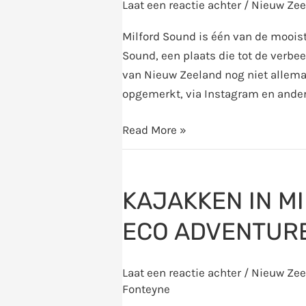
Laat een reactie achter
/
Nieuw Zee
Milford Sound is één van de mooist
Sound, een plaats die tot de verb
van Nieuw Zeeland nog niet allema
opgemerkt, via Instagram en andere
Read More »
Kajakken
in
KAJAKKEN IN M
Middle
Earth
ECO ADVENTURE
met
Pelorus
Laat een reactie achter
/
Nieuw Zee
Eco
Fonteyne
Adventures