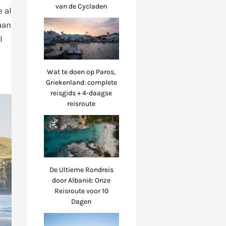
van de Cycladen
 al
aan
l
Wat te doen op Paros,
Griekenland: complete
reisgids + 4-daagse
reisroute
De Ultieme Rondreis
door Albanië: Onze
Reisroute voor 10
Dagen