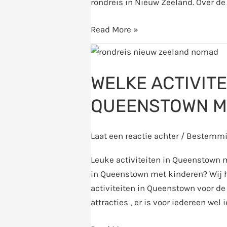
rondreis in Nieuw Zeeland. Over d
Read More »
Welke
activiteiten
WELKE ACTIVITE
kan
je
QUEENSTOWN M
doen
in
Queenstown
Laat een reactie achter
/
Bestemmi
met
Leuke activiteiten in Queenstown 
kinderen
in Queenstown met kinderen? Wij h
activiteiten in Queenstown voor de
attracties , er is voor iedereen we