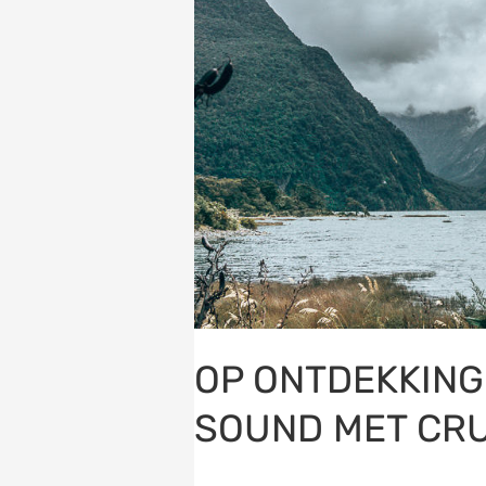
met
Cruise
Milford
OP ONTDEKKING
SOUND MET CRU