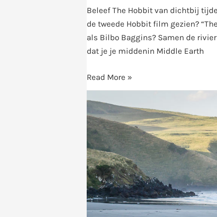
in
Beleef The Hobbit van dichtbij tijd
Nieuw
de tweede Hobbit film gezien? “The
Zeeland
als Bilbo Baggins? Samen de rivier 
dat je je middenin Middle Earth
Read More »
Verken
het
Otago
schiereiland
met
ELM
Wildlife
Tours