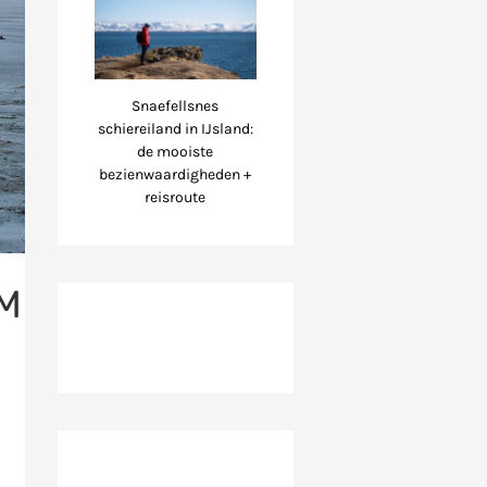
Snaefellsnes
schiereiland in IJsland:
de mooiste
bezienwaardigheden +
reisroute
M