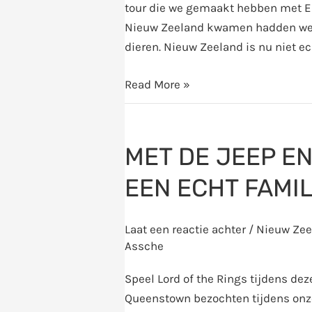
tour die we gemaakt hebben met EL
Nieuw Zeeland kwamen hadden we 
dieren. Nieuw Zeeland is nu niet ec
Read More »
Met
de
MET DE JEEP EN
jeep
en
EEN ECHT FAMI
Nomad
Safaris
Laat een reactie achter
/
Nieuw Zee
op
Assche
stap,
een
Speel Lord of the Rings tijdens de
echt
Queenstown bezochten tijdens onz
familie