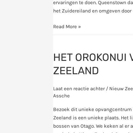
ervaringen te doen. Queenstown d
avontuur!
het Zuidereiland en omgeven door 
Read More »
Het
Orokonui
HET OROKONUI 
vogelreservaat
in
ZEELAND
Nieuw
Zeeland
Laat een reactie achter
/
Nieuw Zee
Assche
Bezoek dit unieke opvangcentrum o
Zeeland is een unieke plaats. Het 
bossen van Otago. We keken al er a