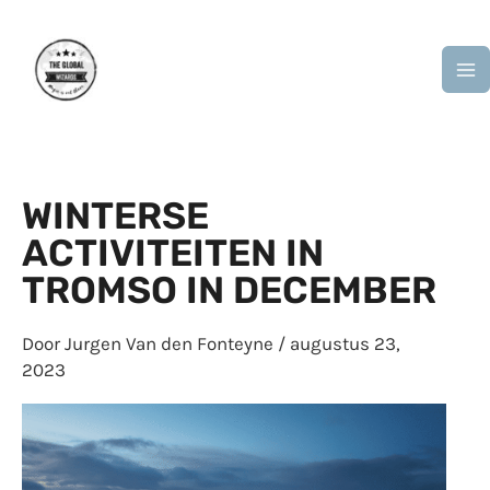
Ga
M
naar
M
de
inhoud
WINTERSE
ACTIVITEITEN IN
TROMSO IN DECEMBER
Door
Jurgen Van den Fonteyne
/
augustus 23,
2023