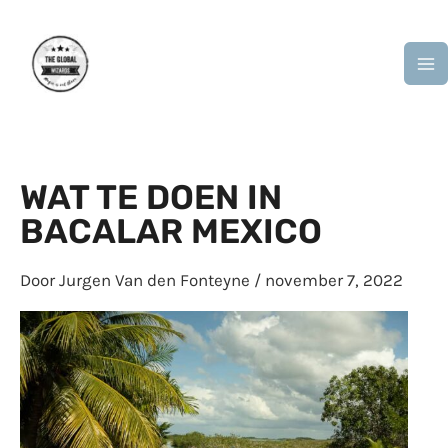
Ga
M
naar
M
de
inhoud
WAT TE DOEN IN
BACALAR MEXICO
Door
Jurgen Van den Fonteyne
/
november 7, 2022