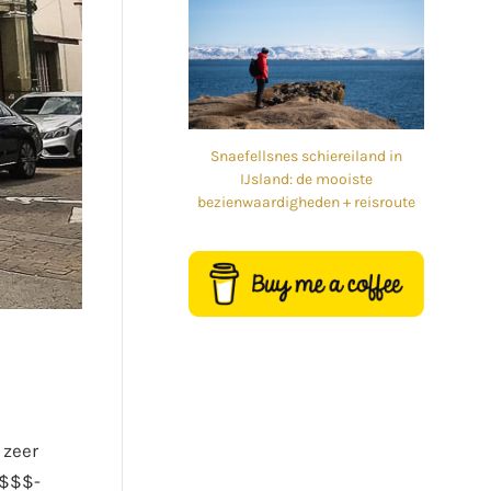
Snaefellsnes schiereiland in
IJsland: de mooiste
bezienwaardigheden + reisroute
 zeer
 $$$-