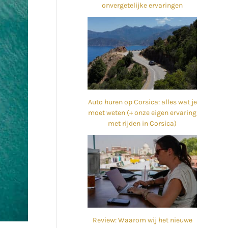
onvergetelijke ervaringen
Auto huren op Corsica: alles wat je
moet weten (+ onze eigen ervaring
met rijden in Corsica)
Review: Waarom wij het nieuwe