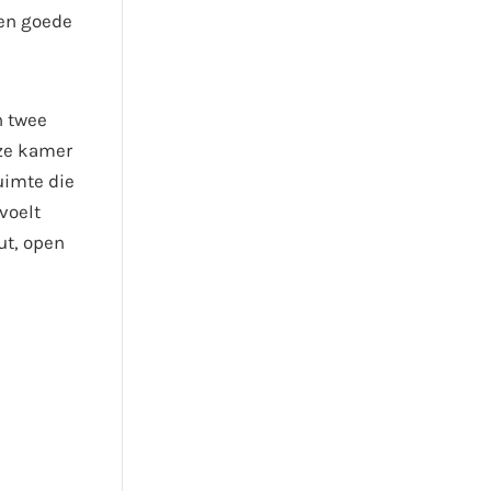
een goede
n twee
nze kamer
uimte die
voelt
ut, open