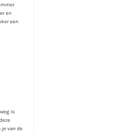
jammer
ger en
eker een
 weg is
 deze
 je van de