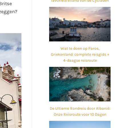
favoriete eiland van de Cycladen
Britse
 zeggen?
Wat te doen op Paros,
Griekenland: complete reisgids +
4-daagse reisroute
De Ultieme Rondreis door Albanië:
Onze Reisroute voor 10 Dagen