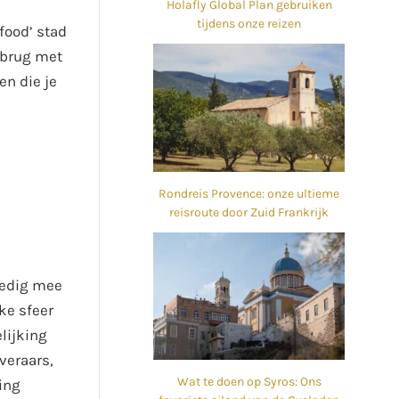
Holafly Global Plan gebruiken
tijdens onze reizen
food’ stad
 brug met
n die je
Rondreis Provence: onze ultieme
reisroute door Zuid Frankrijk
lledig mee
ke sfeer
lijking
veraars,
Wat te doen op Syros: Ons
ing