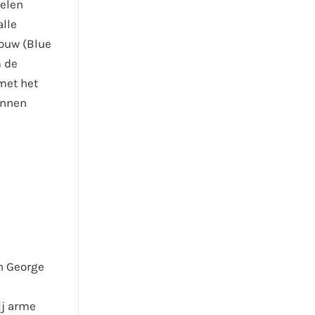
velen
alle
bouw (Blue
m de
met het
unnen
n George
ij arme