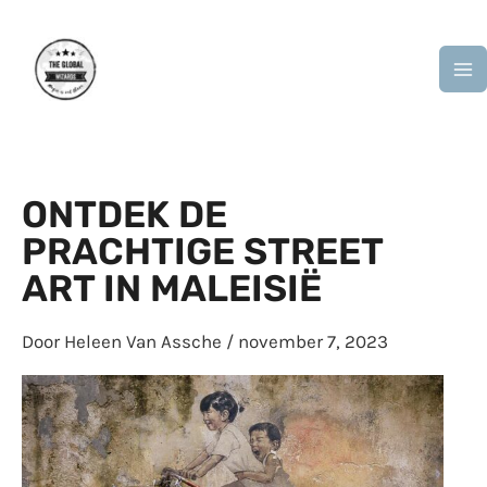
Ga
M
naar
M
de
inhoud
ONTDEK DE
PRACHTIGE STREET
ART IN MALEISIË
Door
Heleen Van Assche
/
november 7, 2023