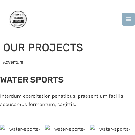
Skip
M
to
M
content
OUR PROJECTS
Adventure
WATER SPORTS
Interdum exercitation penatibus, praesentium facilisi
accusamus fermentum, sagittis.