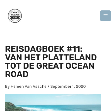
Skip
M
to
M
content
REISDAGBOEK #11:
VAN HET PLATTELAND
TOT DE GREAT OCEAN
ROAD
By
Heleen Van Assche
/
September 1, 2020