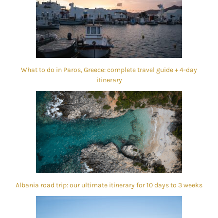
What to do in Paros, Greece: complete travel guide + 4-day
itinerary
Albania road trip: our ultimate itinerary for 10 days to 3 weeks