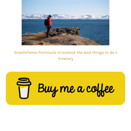
Snaefellsnes Peninsula in Iceland: the best things to do +
itinerary