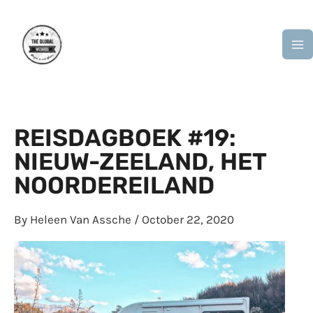
Skip
M
to
M
content
REISDAGBOEK #19:
NIEUW-ZEELAND, HET
NOORDEREILAND
By
Heleen Van Assche
/
October 22, 2020