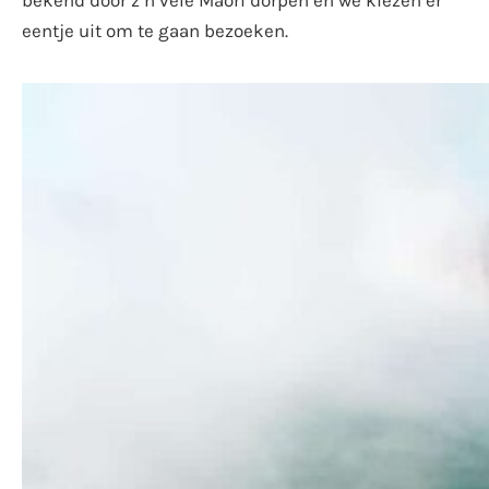
bekend door z’n vele Maori dorpen en we kiezen er
eentje uit om te gaan bezoeken.